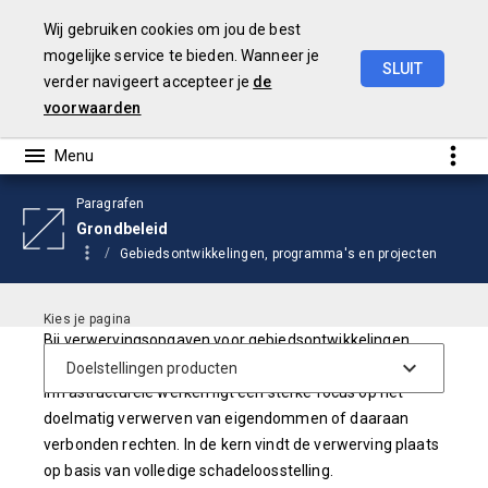
Wij gebruiken cookies om jou de best
mogelijke service te bieden. Wanneer je
SLUIT
verder navigeert accepteer je
de
Begroting
2026
voorwaarden
Paragrafen
Grondbeleid
Gebiedsontwikkelingen, programma's en projecten
Bij verwervingsopgaven voor gebiedsontwikkelingen,
programma's en projecten, zoals bijvoorbeeld
infrastructurele werken ligt een sterke focus op het
doelmatig verwerven van eigendommen of daaraan
verbonden rechten. In de kern vindt de verwerving plaats
op basis van volledige schadeloosstelling.