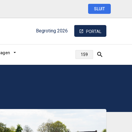
SLUIT
Begroting
2026
PORTAL
jlagen