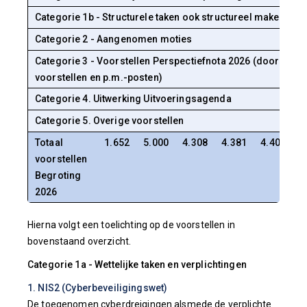
Categorie 1b - Structurele taken ook structureel maken
Categorie 2 - Aangenomen moties
Categorie 3 - Voorstellen Perspectiefnota 2026 (doorgesc
voorstellen en p.m.-posten)
Categorie 4. Uitwerking Uitvoeringsagenda
Categorie 5. Overige voorstellen
Totaal
1.652
5.000
4.308
4.381
4.405
1
voorstellen
Begroting
2026
Hierna volgt een toelichting op de voorstellen in
bovenstaand overzicht.
Categorie 1a - Wettelijke taken en verplichtingen
1. NIS2 (Cyberbeveiligingswet)
De toegenomen cyberdreigingen alsmede de verplichte