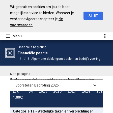
Wij gebruiken cookies om jou de best
mogelijke service te bieden. Wanneer je
SLUIT
verder navigeert accepteer je
de
Begroting
2026
voorwaarden
Financiële begroting
Financiële positie
8. Algemene dekkingsmiddelen en bedrijfsvoering
8. Algemene dekkingsmiddelen en bedrijfsvoering
(x €
S/I
2025
2026
2027
2028
2029
T
1.000)
2
Categorie 1a - Wettelijke taken en verplichtingen