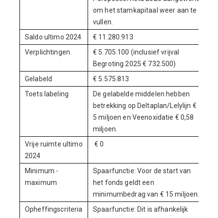
om het stamkapitaal weer aan te
vullen.
Saldo ultimo 2024
€ 11.280.913
Verplichtingen
€ 5.705.100 (inclusief vrijval
Begroting 2025 € 732.500)
Gelabeld
€ 5.575.813
Toets labeling
De gelabelde middelen hebben
betrekking op Deltaplan/Lelylijn €
5 miljoen en Veenoxidatie € 0,58
miljoen.
Vrije ruimte ultimo
€ 0
2024
Minimum -
Spaarfunctie: Voor de start van
maximum
het fonds geldt een
minimumbedrag van € 15 miljoen.
Opheffingscriteria
Spaarfunctie: Dit is afhankelijk