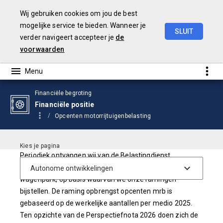
Wij gebruiken cookies om jou de best
mogelijke service te bieden. Wanneer je
SLUIT
verder navigeert accepteer je
de
Begroting
2026
voorwaarden
Financiële begroting
Financiële positie
Opcenten motorrijtuigenbelasting
Periodiek ontvangen wij van de Belastingdienst
gegevens over de werkelijke ontwikkeling van het
wagenpark, op basis waarvan we onze ramingen
bijstellen. De raming opbrengst opcenten mrb is
gebaseerd op de werkelijke aantallen per medio 2025.
Ten opzichte van de Perspectiefnota 2026 doen zich de