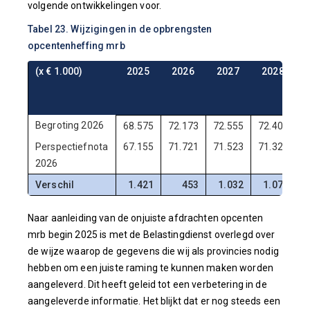
volgende ontwikkelingen voor.
Tabel 23. Wijzigingen in de opbrengsten
opcentenheffing mrb
(x € 1.000)
2025
2026
2027
2028
Begroting 2026
68.575
72.173
72.555
72.400
7
Perspectiefnota
67.155
71.721
71.523
71.325
7
2026
Verschil
1.421
453
1.032
1.075
Naar aanleiding van de onjuiste afdrachten opcenten
mrb begin 2025 is met de Belastingdienst overlegd over
de wijze waarop de gegevens die wij als provincies nodig
hebben om een juiste raming te kunnen maken worden
aangeleverd. Dit heeft geleid tot een verbetering in de
aangeleverde informatie. Het blijkt dat er nog steeds een