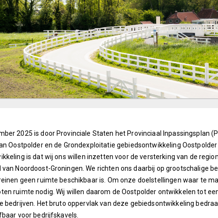
ber 2025 is door Provinciale Staten het Provinciaal Inpassingsplan (PI
lan Oostpolder en de Grondexploitatie gebiedsontwikkeling Oostpolder
kkeling is dat wij ons willen inzetten voor de versterking van de reg
 van Noordoost-Groningen. We richten ons daarbij op grootschalige b
reinen geen ruimte beschikbaar is. Om onze doelstellingen waar te mak
en ruimte nodig. Wij willen daarom de Oostpolder ontwikkelen tot ee
e bedrijven. Het bruto oppervlak van deze gebiedsontwikkeling bedraa
fbaar voor bedrijfskavels.