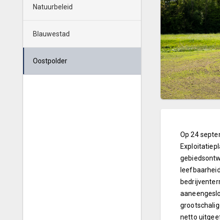
Natuurbeleid
Blauwestad
Oostpolder
Op 24 septem
Exploitatiep
gebiedsontwi
leefbaarheid
bedrijventer
aaneengeslot
grootschalig
netto uitgee