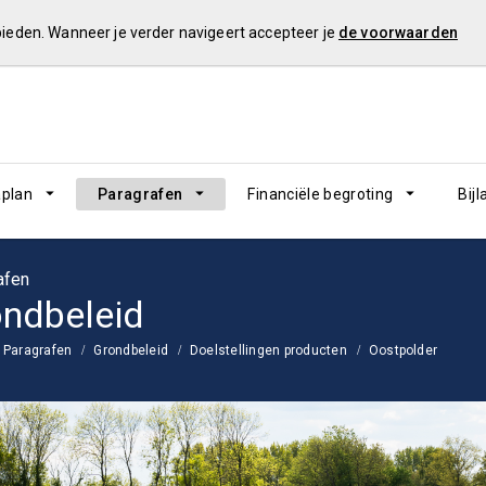
 bieden. Wanneer je verder navigeert accepteer je
de voorwaarden
plan
Paragrafen
Financiële begroting
Bij
afen
ndbeleid
Paragrafen
Grondbeleid
Doelstellingen producten
Oostpolder