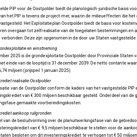
elde PIP voor de Oostpolder biedt de planologisch-juridische basis vo
 van het PIP is tevens de project-mer, waarin de milieueffecten die he
vastgesteld. Het Exploitatieplan Oostpolder biedt de basis voor kosten
en overgaan tot zelfrealisatie van de toegelaten bestemmingen en act
 verbonden. Deze zijn opgenomen in de door uw Staten vastgestelde g
rondexploitatie en winstneming
ber 2025 is de grondexploitatie Oostpolder door Provinciale Staten va
 het einde van de looptijd is 31 december 2039. De netto contante waard
74 miljoen (prijspeil 1 januari 2025).
rediet realisatie Oostpolder
isatie van de Oostpolder conform de kaders van het vastgestelde PIP e
ingskrediet van € 300 miljoen beschikbaar gesteld. Onderdeel van de gr
ingsfase gemaakte voorbereidingskosten.
krediet aankoop ruilgronden
l van de besluitvorming over de planuitwerkingsfase van de gebiedson
teringskrediet van € 9,5 miljoen beschikbaar te stellen voor de aa
Staten besloten om dit investeringskrediet te verhogen tot € 50 miljoen