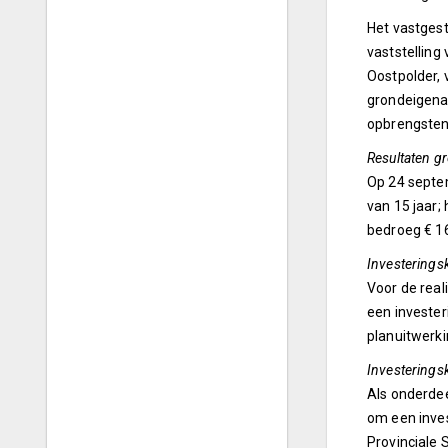
Het vastgest
vaststelling
Oostpolder, 
grondeigenar
opbrengsten
Resultaten g
Op 24 septem
van 15 jaar;
bedroeg € 16,
Investeringsk
Voor de real
een invester
planuitwerk
Investerings
Als onderdee
om een inves
Provinciale 