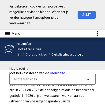
Wij gebruiken cookies om jou de best
mogelijke service te bieden. Wanneer je
SLUIT
verder navigeert accepteer je
de
Begroting
2026
voorwaarden
Paragrafen
Grote transities
Grote transities
Digitaliseringsstrategie
Met het vaststellen van de
Groningse
Digitaliseringsstrategie
door uw Staten eind 2021, heeft
de provincie haar digitale ambitie uitgesproken. Hiervoor
zijn in 2024 en 2025 de benodigde middelen beschikbaar
gesteld. In 2026 blijven we daarom werken aan de
uitvoering van de uitgangspunten van de