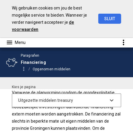
Wij gebruiken cookies om jou de best
mogelijke service te bieden. Wanneer je
SLUIT
verder navigeert accepteer je
de
Begroting
2026
voorwaarden
Paragrafen
Financiering
Opgenomen middelen
Vanwege de planvorming rondom de grondexploitatie
(GREX) Oostpolder zal in 2026 en volgende jaren voor de
noodzakelijke investeringen aanvullende financiering
extern moeten worden aangetrokken. De financiering zal
slechts in beperkte mate uit eigen middelen van de
provincie Groningen kunnen plaatsvinden. Om de