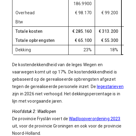
186.9900
Overhead
€ 98.170
€ 99.200
€ 10
Btw
Totale kosten
€ 285.160
€ 313.200
€ 32
Totale opbrengsten
€ 65.100
€ 55.300
€ 5
Dekking
23%
18%
De kostendekkendheid van de leges Wegen en
vaarwegen komt uit op 17%. De kostendekkendheid is
gebaseerd op de gerealiseerde opbrengsten afgezet
tegen de gerealiseerde personele inzet. De
legestarieven
zijn in 2026 niet verhoogd. Het dekkingspercentage is in
lijn met voorgaande jaren.
Hoofdstuk 2: Wadlopen
De provincie Fryslân voert de
Wadloopverordening 2023
uit, voor de provincie Groningen en ook voor de provincie
Noord-Holland.