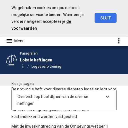
Wij gebruiken cookies om jou de best
mogelijke service te bieden. Wanneer je
SLUIT
verder navigeert accepteer je
de
Begroting
2026
voorwaarden
Paragrafen
Lokale heffingen
Legesverordening
De provincie heft voor diverse diensten leges en legt voor
het gebruik van haar bezittingen precariobelasting op. Op
basis van artikel 225 van de Provinciewet mogen de
tarieven op begrotingsbasis niet meer dan
kostendekkend worden vastgesteld.
Met de inwerkingtreding van de Omgevingswet per 1