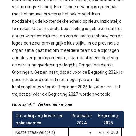
vergunningverlening. Nu er enige ervaring is opgedaan
met het nieuwe proces is het ook mogelijk en
noodzakelijk de kostendekkendheid opnieuw inzichtelijk
te maken. Uit een eerste beoordeling is gebleken dat het
opnieuw inzichtelijk maken van de kostenopbouw van de
leges een zeer omvangrijke klus blijkt. In de provinciale
organisatie gaat het om meerdere teams die bijdragen
aan de vergunningverlening, daarnaast is een deel van
de vergunningverlening belegd bij Omgevingsdienst
Groningen. Gezien het tijdspad voor de Begroting 2026 is
geconcludeerd dat het niet mogelijk is om de
kostenopbouw vóór de Begroting 2026 te voltooien. Het
traject zal vóór de Begroting 2027 worden voltooid.
Hoofdstuk 1: Verkeer en vervoer
Omschrijving kosten en
Realisatie
Begroting
Begr
opbrengsten
2024
2025
20
Kosten taakveld(en)
€
€ 214.000
€ 21