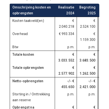
Omschrijving kosten en
Realisatie
Begroting
Beg
opbrengsten
2024
2025
Kosten taakveld(en)
€
€
2.040.218
2.524.100
2.81
Overhead
€ 993.334
€
€1.1
1.159.300
Btw
p.m.
p.m.
Totale kosten
€
€
3.033.552
3.683.500
3.9
Totale opbrengsten
€
€
2.577.902
1.262.500
1.2
Netto-opbrengsten
-/- €
-/- €
455.650
2.421.000
2.7
Storting in / Onttrekking
p.m.
p.m.
aan reserve
Opbrengst na
€
€