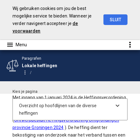
Wij gebruiken cookies om jou de best
mogelijke service te bieden. Wanneer je
SLUIT
verder navigeert accepteer je
de
Begroting
2026
voorwaarden
Paragrafen
Lokale heffingen
Met ingang van 1 januari 2024 is de Heffingsverordening
ontgrondingen provincie Groningen 2024 van kracht
geworden. Deze is vastgesteld op 20 december 2023
(
Ontwerpbesluit Heffingsverordening Ontgrondingen
provincie Groningen 2024
). De heffing dient ter
bekostiging van onderzoek naar het verband tussen een