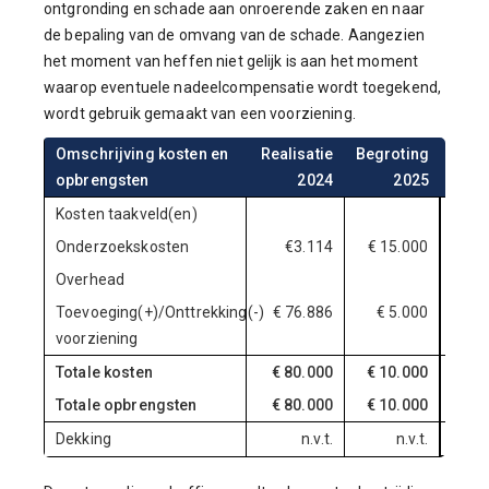
ontgronding en schade aan onroerende zaken en naar
de bepaling van de omvang van de schade. Aangezien
het moment van heffen niet gelijk is aan het moment
waarop eventuele nadeelcompensatie wordt toegekend,
wordt gebruik gemaakt van een voorziening.
Omschrijving kosten en
Realisatie
Begroting
Begr
opbrengsten
2024
2025
Kosten taakveld(en)
Onderzoekskosten
€3.114
€ 15.000
€ 1
Overhead
Toevoeging(+)/Onttrekking(-)
€ 76.886
€ 5.000
€ 
voorziening
Totale kosten
€ 80.000
€ 10.000
€ 1
Totale opbrengsten
€ 80.000
€ 10.000
€ 1
Dekking
n.v.t.
n.v.t.