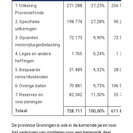
1. Uitkering
271.288
37,23%
256.970
Provinciefonds
2. Specifieke
198.774
27,28%
90.208
uitkeringen
3. Opcenten
72.173
9,90%
72.555
motorrijtuigenbelasting
4. Leges en andere
1.765
0,24%
1.765
heffingen
5. Bespaarde
31.489
4,32%
28.005
rente/dividenden
6. Overige baten
70.881
9,73%
106.553
7. Reserves en
82.342
11,30%
55.793
voorzieningen
Totaal
728.711
100,00%
611.848
De provincie Groningen is ook in de komende jaren voor
het verkrijgen van middelen voor een belangrijk deel